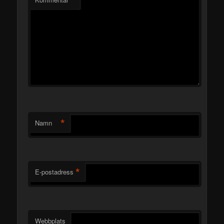
*
Namn
*
E-postadress
Webbplats