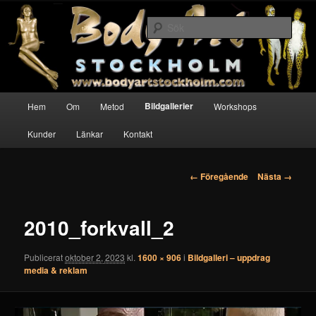
Hoppa
Kroppsmålning som konstform – med Calle Rehbinder
till
Sök
primärt
innehåll
Body Art Stockholm
Huvudmeny
Bildgallerier
Hem
Om
Metod
Workshops
Kunder
Länkar
Kontakt
Bildnavigering
← Föregående
Nästa →
2010_forkvall_2
Publicerat
oktober 2, 2023
kl.
1600 × 906
i
Bildgalleri – uppdrag
media & reklam