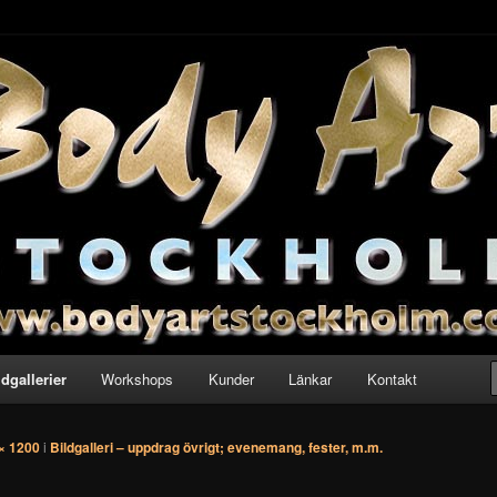
– med Calle Rehbinder
ckholm
ldgallerier
Workshops
Kunder
Länkar
Kontakt
× 1200
i
Bildgalleri – uppdrag övrigt; evenemang, fester, m.m.