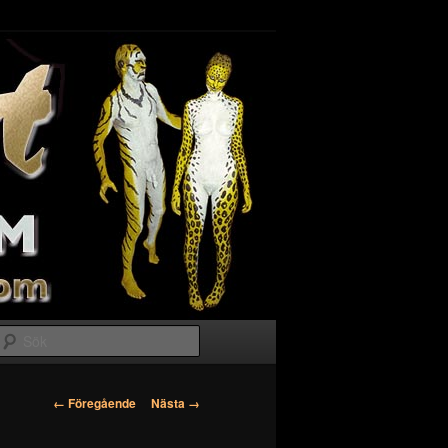
Sök
Bildnavigering
← Föregående
Nästa →