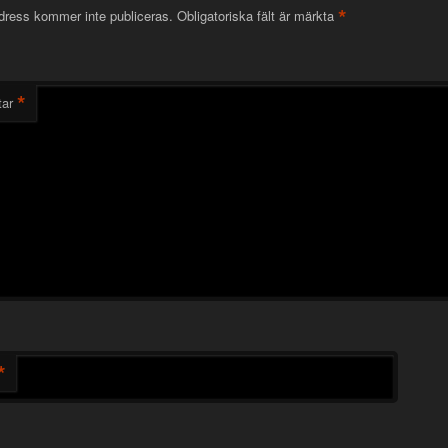
*
dress kommer inte publiceras.
Obligatoriska fält är märkta
*
ar
*