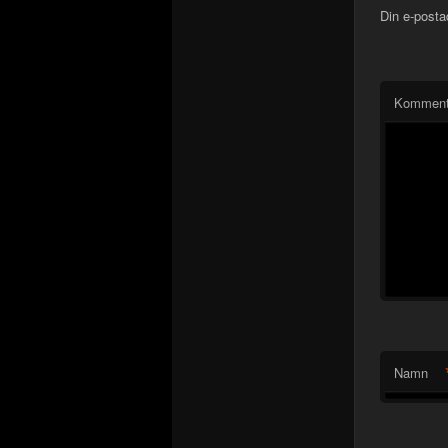
Din e-posta
Komment
Namn